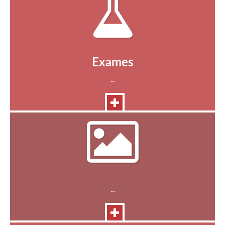
Exames
...
...